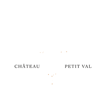
INFORMATION DE CONTACT
J'accepte de recevoir la newsletter de la part de
Chateau Petit-Val
S'INSCRIRE
FERMER
Facebook
Twitter