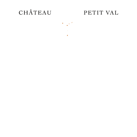
J'accepte de recevoir la newsletter de la part de
Chateau Petit-Val
S'INSCRIRE
FERMER
Facebook
Twitter
CONFIRMER VOTRE PANIER
FERMER